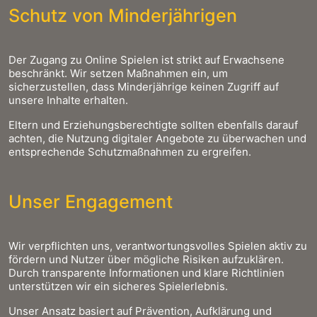
Schutz von Minderjährigen
Der Zugang zu Online Spielen ist strikt auf Erwachsene
beschränkt. Wir setzen Maßnahmen ein, um
sicherzustellen, dass Minderjährige keinen Zugriff auf
unsere Inhalte erhalten.
Eltern und Erziehungsberechtigte sollten ebenfalls darauf
achten, die Nutzung digitaler Angebote zu überwachen und
entsprechende Schutzmaßnahmen zu ergreifen.
Unser Engagement
Wir verpflichten uns, verantwortungsvolles Spielen aktiv zu
fördern und Nutzer über mögliche Risiken aufzuklären.
Durch transparente Informationen und klare Richtlinien
unterstützen wir ein sicheres Spielerlebnis.
Unser Ansatz basiert auf Prävention, Aufklärung und