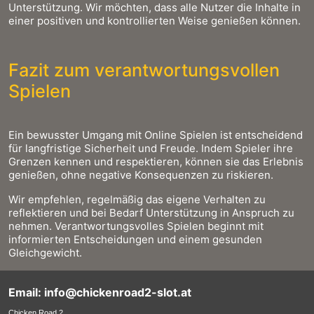
Unterstützung. Wir möchten, dass alle Nutzer die Inhalte in
einer positiven und kontrollierten Weise genießen können.
Fazit zum verantwortungsvollen
Spielen
Ein bewusster Umgang mit Online Spielen ist entscheidend
für langfristige Sicherheit und Freude. Indem Spieler ihre
Grenzen kennen und respektieren, können sie das Erlebnis
genießen, ohne negative Konsequenzen zu riskieren.
Wir empfehlen, regelmäßig das eigene Verhalten zu
reflektieren und bei Bedarf Unterstützung in Anspruch zu
nehmen. Verantwortungsvolles Spielen beginnt mit
informierten Entscheidungen und einem gesunden
Gleichgewicht.
Email:
info@chickenroad2-slot.at
Chicken Road 2