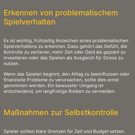
Erkennen von problematischem
Spielverhalten
Es ist wichtig, frühzeitig Anzeichen eines problematischen
Spielverhaltens zu erkennen. Dazu gehört das Gefühl, die
Kontrolle zu verlieren, mehr Zeit oder Geld als geplant zu
investieren oder das Spielen als Ausgleich für Stress zu
nutzen.
Wenn das Spielen beginnt, den Alltag zu beeinflussen oder
finanzielle Probleme zu verursachen, sollte dies ernst
genommen werden. Ein bewusster Umgang ist
entscheidend, um langfristige Risiken zu vermeiden.
Maßnahmen zur Selbstkontrolle
Spieler sollten klare Grenzen für Zeit und Budget setzen.